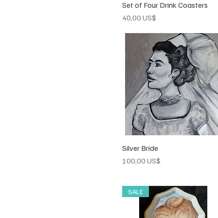
Set of Four Drink Coasters
Vista rápida
Precio
40,00 US$
Silver Bride
Vista rápida
Precio
100,00 US$
SALE