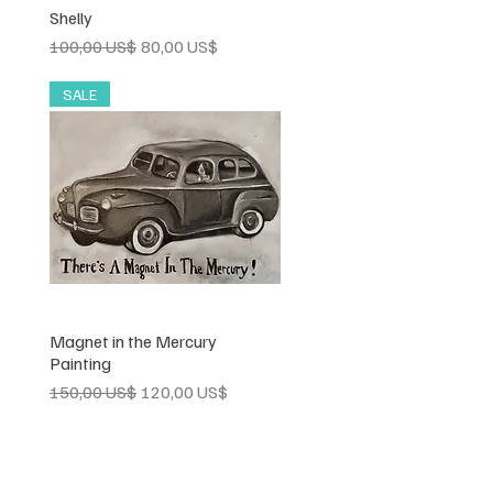
Shelly
Vista rápida
a
Precio
Precio de oferta
100,00 US$
80,00 US$
SALE
Magnet in the Mercury
Vista rápida
Painting
Precio
Precio de oferta
150,00 US$
120,00 US$