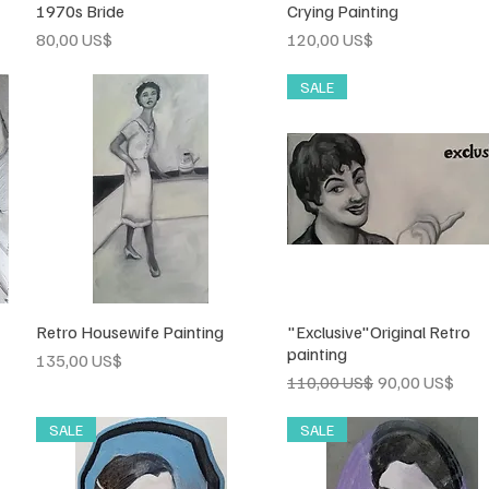
1970s Bride
Vista rápida
Crying Painting
Vista rápida
Precio
Precio
80,00 US$
120,00 US$
SALE
Retro Housewife Painting
Vista rápida
"Exclusive"Original Retro
Vista rápida
painting
Precio
135,00 US$
Precio
Precio de ofert
110,00 US$
90,00 US$
SALE
SALE