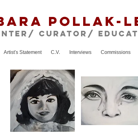
bara Pollak-L
inter/ CURATOR/ educa
Artist's Statement
C.V.
Interviews
Commissions