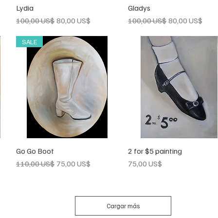
Lydia
Vista rápida
Gladys
Vista rápida
Precio
Precio de oferta
Precio
Precio de ofert
100,00 US$
80,00 US$
100,00 US$
80,00 US$
SALE
Go Go Boot
Vista rápida
2 for $5 painting
Vista rápida
Precio
Precio de oferta
Precio
110,00 US$
75,00 US$
75,00 US$
Cargar más