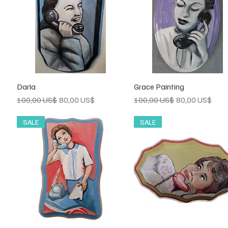
Darla
Vista rápida
Grace Painting
Vista rápida
Precio
Precio de oferta
Precio
Precio de ofert
100,00 US$
80,00 US$
100,00 US$
80,00 US$
SALE
SALE