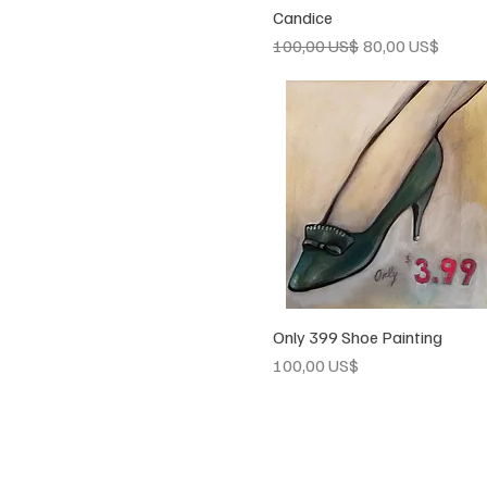
Candice
Vista rápida
Precio
Precio de oferta
100,00 US$
80,00 US$
Only 399 Shoe Painting
Vista rápida
Precio
100,00 US$