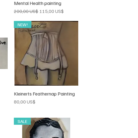
Mental Health painting
Vista rápida
Precio
Precio de oferta
200,00 US$
115,00 US$
NEW!
Kleinerts Feathernap Painting
Vista rápida
Precio
80,00 US$
a
SALE